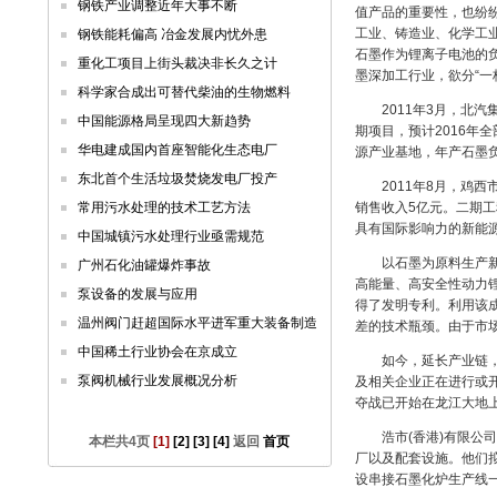
钢铁产业调整近年大事不断
值产品的重要性，也纷
工业、铸造业、化学工
钢铁能耗偏高 冶金发展内忧外患
石墨作为锂离子电池的
重化工项目上街头裁决非长久之计
墨深加工行业，欲分“一
科学家合成出可替代柴油的生物燃料
2011年3月，北汽集
中国能源格局呈现四大新趋势
期项目，预计2016年
华电建成国内首座智能化生态电厂
源产业基地，年产石墨负
东北首个生活垃圾焚烧发电厂投产
2011年8月，鸡西市
常用污水处理的技术工艺方法
销售收入5亿元。二期
具有国际影响力的新能
中国城镇污水处理行业亟需规范
以石墨为原料生产新能
广州石化油罐爆炸事故
高能量、高安全性动力
泵设备的发展与应用
得了发明专利。利用该
温州阀门赶超国际水平进军重大装备制造
差的技术瓶颈。由于市
中国稀土行业协会在京成立
如今，延长产业链，
泵阀机械行业发展概况分析
及相关企业正在进行或开
夺战已开始在龙江大地
浩市(香港)有限公司
本栏共4页
[1]
[2]
[3]
[4]
返回
首页
厂以及配套设施。他们拟
设串接石墨化炉生产线一