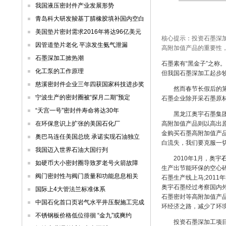
我国液压密封件产业发展形势
青岛科大研发羧基丁腈橡胶填补国内空白
美国垫片密封需求2016年将达96亿美元
核心提示：投资石墨深
因管道垫片老化 平凉发生氨气泄漏
高附加值产品的重要性
石墨深加工掀热潮
石墨素有“黑金子”之称
化工泵的工作原理
但我国石墨深加工起步
慈溪密封件企业三年四获国家科技进步奖
然而春节长假后的第一
宁波生产的密封圈被“探月二期”预定
石墨企业除开采石墨原
“天宫一号”密封件寿命将达30年
黑龙江奥宇石墨集团董
在环保意识上扩张的美国石化厂
高附加值产品则以高出
金购买石墨高附加值产品
奥巴马连任美国总统 承诺实现石油独立
白流失，我们要克服一
我国迈入世界石油大国行列
2010年1月，奥宇
如硬币大小密封圈导致罗老号火箭故障
生产出节能环保的空心砖
阀门密封性与阀门质量和功能息息相关
石墨生产线上马;201
奥宇石墨经过考察国内外
国际上4大管法兰标准体系
石墨密封等高附加值产
中国石化首口页岩气水平井压裂施工完成
环经济之路，减少了环
不锈钢板价格低位徘徊 “金九”或爽约
投资石墨深加工项目的