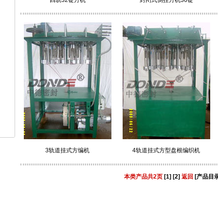
四轨32锭方机
封闭式倒挂方机36锭
3轨道挂式方编机
4轨道挂式方型盘根编织机
本类产品共2页
[1]
[2]
返回
[产品目录