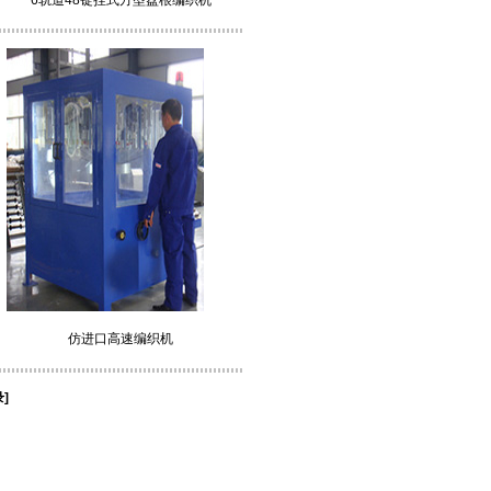
6轨道48锭挂式方型盘根编织机
仿进口高速编织机
]