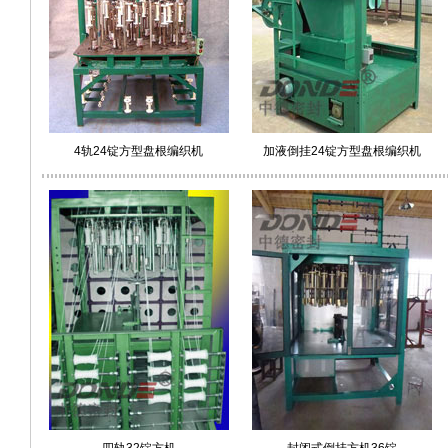
4轨24锭方型盘根编织机
加液倒挂24锭方型盘根编织机