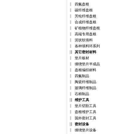
四氟盘根
碳纤维盘根
芳纶纤维盘根
合成纤维盘根
矿植物纤维盘根
高端专用盘根
泥状软填料
各种填料环系列
其它密封材料
垫片板材
缠绕垫片半成品
盘根编织材料
四氟制品
陶瓷纤维制品
玻璃纤维制品
石棉制品
维护工具
垫片切割工具
盘根维护工具
国外密封工具
密封设备
缠绕垫片设备